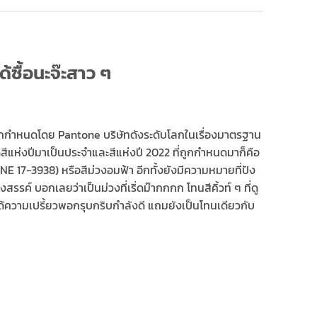
ด้ซื้อนะจ๊ะสาว ๆ
ถูกกำหนดโดย Pantone บริษัทดังระดับโลกในเรื่องมาตรฐาน
สีแห่งปีมาเป็นประจำและสีแห่งปี 2022 ที่ถูกกำหนดมาก็คือ
E 17-3938) หรือสีม่วงอมฟ้า อีกทั้งยังมีความหมายที่ปัง
งสรรค์ บอกเลยว่าเป็นม่วงที่เริ่ดม๊ากกกก โทนสีคิ้วท์ ๆ ที่ดู
ได้ความเปรี้ยวพอกรุบกริบกำลังดี แถมยังเป็นโทนเดียวกับ