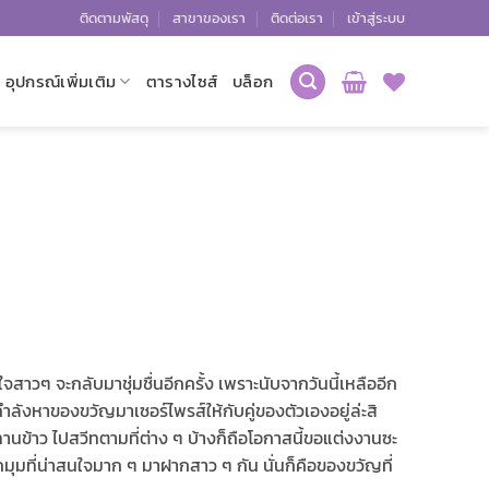
ติดตามพัสดุ
สาขาของเรา
ติดต่อเรา
เข้าสู่ระบบ
อุปกรณ์เพิ่มเติม
ตารางไซส์
บล็อก
ใจสาวๆ จะกลับมาชุ่มชื่นอีกครั้ง เพราะนับจากวันนี้เหลืออีก
กำลังหาของขวัญมาเซอร์ไพรส์ให้กับคู่ของตัวเองอยู่ล่ะสิ
านข้าว ไปสวีทตามที่ต่าง ๆ บ้างก็ถือโอกาสนี้ขอแต่งงานซะ
กมุมที่น่าสนใจมาก ๆ มาฝากสาว ๆ กัน นั่นก็คือของขวัญที่