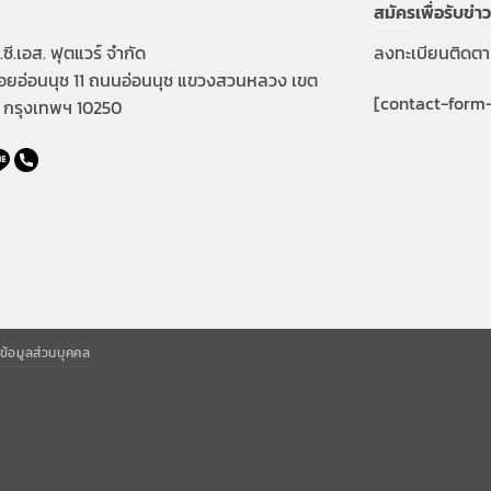
สมัครเพื่อรับข่า
.ซี.เอส. ฟุตแวร์ จำกัด
ลงทะเบียนติดตาม
ซอยอ่อนนุช 11 ถนนอ่อนนุช แขวงสวนหลวง เขต
[contact-form-
กรุงเทพฯ 10250
้อมูลส่วนบุคคล