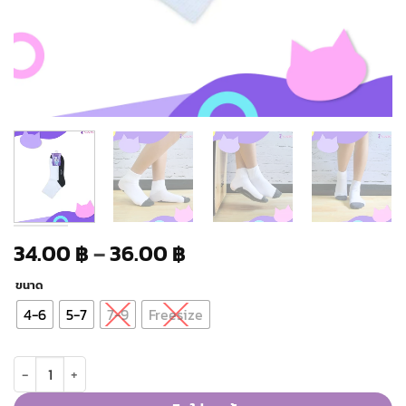
Price
34.00
–
36.00
฿
฿
range:
ขนาด
34.00 ฿
through
4-6
5-7
7-9
Freesize
36.00 ฿
จำนวน ถุงเท้านักเรียนแคทช่าข้อสั้น ชิ้น