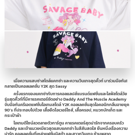
เมื่อความแสบซ่าสไตล์แคทช่า และความวินเทจสุดคิ้วท์ มาร่วมมือกัน!
กลายเป็นคอลเลคชั่น Y2K สุด Sassy
ครั้งแรกของแคทช่ากับการคอลแลปส์แบรนด์แฟชั่นและไลฟ์สไตล์วัย
รุ่นสุดคิ้วท์ที่มีคาแรคเตอร์ชัดอย่าง Daddy And The Muscle Academy
จับมือกันครีเอตแฟชั่นไอเทมสไตล์ Y2K คอลเลคชั่นสุดไอคอนิกกลิ่นอายยุค
90’s ที่ประกอบไปด้วย เสื้อยืดโอเวอร์ไซส์, เสื้อครอป, หมวกบักเก็ต และ
กระเป๋าผ้า
ไอเทมดีไซน์ลวดลายตัวการ์ตูน คาแรคเตอร์สุดน่ารักจากครอบครัว
Daddy และเจ้าแมวเหมียวสุดแสบแคทช่า ในสีสันสดใส ยืนหนึ่งเรื่องความ
น่ารัก คอลเลคชั่นที่เหล่าแฟชั่นนิสต้า และสาวกวินเทจ ห้ามพลาด